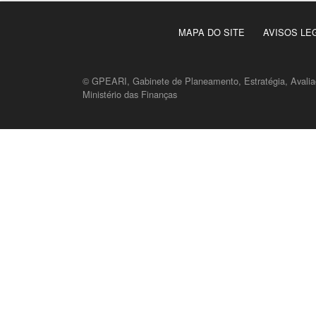
MAPA DO SITE
AVISOS LE
© GPEARI, Gabinete de Planeamento, Estratégia, Avaliaç
Ministério das Finanças