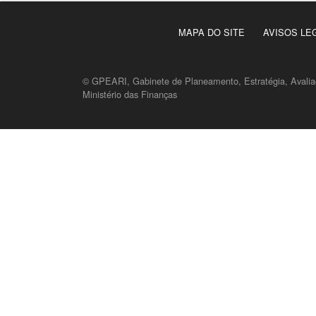
MAPA DO SITE
AVISOS LE
© GPEARI, Gabinete de Planeamento, Estratégia, Avaliaç
Ministério das Finanças