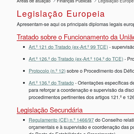
Áreas de atuação
Finanças Públicas
Legislação Europe
Legislação Europeia
Apresentam-se aqui os principais diplomas legais europ
Tratado sobre o Funcionamento da Uniã
Art.º 121 do Tratado (ex-Art.º 99 TCE)
- supervisão
Art.º 126.º do Tratado (ex-Art.º 104.º do TCE)
- Pr
Protocolo (n.º 12)
sobre o Procedimento dos Défic
Art.º 136.º do Tratado
- Orientações específicas d
para reforçar a coordenação e supervisão da disc
procedimentos pertinentes dos artigos 121.º e 126
Legislação Secundária
Regulamento (CE) n.º 1466/97
do Conselho relati
orçamentais e à supervisão e coordenação das pol