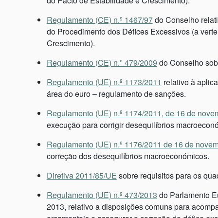
do Pacto de Estabilidade e Crescimento).
Regulamento (CE) n.º 1467/97
do Conselho relati
do Procedimento dos Défices Excessivos (a verten
Crescimento).
Regulamento (CE) n.º 479/2009
do Conselho sobr
Regulamento (UE) n.º 1173/2011
relativo à aplic
área do euro – regulamento de sanções.
Regulamento (UE) n.º 1174/2011, de 16 de nove
execução para corrigir desequilíbrios macroecon
Regulamento (UE) n.º 1176/2011 de 16 de nove
correção dos desequilíbrios macroeconómicos.
Diretiva 2011/85/UE
sobre requisitos para os qu
Regulamento (UE) n.º 473/2013
do Parlamento Eu
2013, relativo a disposições comuns para acompan