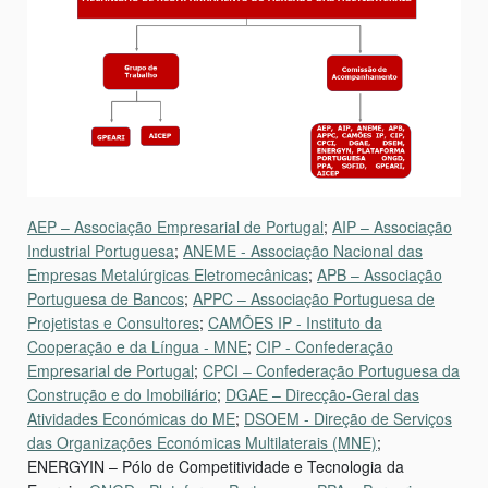
AEP – Associação Empresarial de Portugal
;
AIP – Associação
Industrial Portuguesa
;
ANEME - Associação Nacional das
Empresas Metalúrgicas Eletromecânicas
;
APB – Associação
Portuguesa de Bancos
;
APPC – Associação Portuguesa de
Projetistas e Consultores
;
CAMÕES IP - Instituto da
Cooperação e da Língua - MNE
;
CIP - Confederação
Empresarial de Portugal
;
CPCI – Confederação Portuguesa da
Construção e do Imobiliário
;
DGAE – Direcção-Geral das
Atividades Económicas do ME
;
DSOEM - Direção de Serviços
das Organizações Económicas Multilaterais (MNE)
;
ENERGYIN – Pólo de Competitividade e Tecnologia da