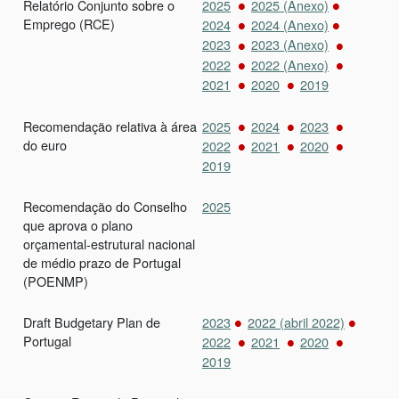
Relatório Conjunto sobre o
2025
2025 (Anexo)
Emprego (RCE)
2024
2024 (Anexo)
2023
2023 (Anexo)
2022
2022 (Anexo)
2021
2020
2019
Recomendação relativa à área
2025
2024
2023
do euro
2022
2021
2020
2019
Recomendação do Conselho
2025
que aprova o plano
orçamental-estrutural nacional
de médio prazo de Portugal
(POENMP)
Draft Budgetary Plan de
2023
2022 (abril 2022)
Portugal
2022
2021
2020
2019