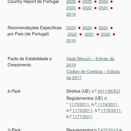
Country Report de Portugal
2026
2025
2024
2023
2022
2020
2019
Recomendações Específicas
2025
2024
2023
por País (de Portugal)
2022
2021
2020
2019
Pacto de Estabilidade e
Vade Mecum – Edição de
Crescimento
2019
Código de Conduta – Edição
de 2017
Diretiva (UE) n.º
2011/85/EU
6-Pack
Regulamentos (UE) n.
°
1173/2011
, n.º
1174/2011
,
n.º
1175/2011
, n.º
1176/2011
,
n.º
1177/2011
Regulamentos n.º
472/2013
e
2-Pack